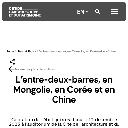
EN
Aller
Aller
Aller
au
au
à
contenu
menu
la
Home
Nos vidéos
L’entre-deux-barres, en Mongolie, en Corée et en Chine
principal
principal
recherche
Découvrez plus de vidéos
L’entre-deux-barres, en
Mongolie, en Corée et en
Chine
Captation du débat qui s'est tenu le 11 décembre
2023 à l'auditorium de la Cité de l'architecture et du