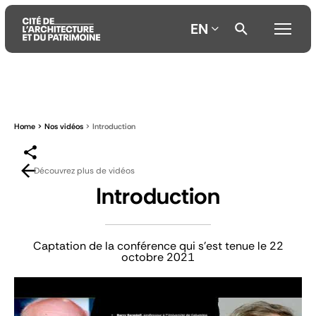
EN
Aller
Aller
Aller
au
au
à
contenu
menu
la
Home
Nos vidéos
Introduction
principal
principal
recherche
Découvrez plus de vidéos
Introduction
Captation de la conférence qui s'est tenue le 22
octobre 2021