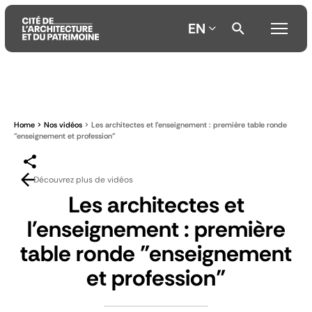
EN
Aller
Aller
Aller
au
au
à
contenu
menu
la
Home
Nos vidéos
Les architectes et l'enseignement : première table ronde
principal
principal
recherche
"enseignement et profession"
Découvrez plus de vidéos
Les architectes et
l'enseignement : première
table ronde "enseignement
et profession"