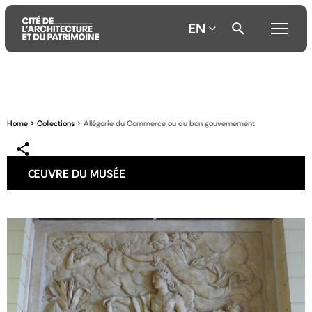
EN
Aller
Aller
Aller
au
au
à
contenu
menu
la
Home
Collections
Allégorie du Commerce ou du bon gouvernement
principal
principal
recherche
ŒUVRE DU MUSÉE