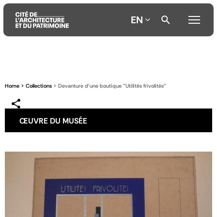
EN
Aller
Aller
Aller
au
au
à
contenu
menu
la
Home
Collections
Devanture d'une boutique "Utilités frivolités"
principal
principal
recherche
ŒUVRE DU MUSÉE