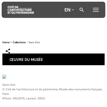
EN
Aller
Aller
Aller
au
au
à
contenu
menu
la
Home
Collections
Sans titre
principal
principal
recherche
ŒUVRE DU MUSÉE
Sans titre
© Cité de l'architecture et du patrimoine, Musée des monuments français,
Paris
(Photo : KRUSZYK, Laurent. 2001)