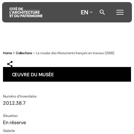
EN
Aller
Aller
Aller
au
au
à
contenu
menu
la
Home
Collections
Le musée des Monuments français en travaux (2006)
principal
principal
recherche
ŒUVRE DU MUSÉE
Numéro d'inventaire
2012.38.7
Situation
En réserve
Galerie