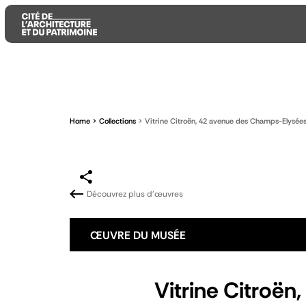
Aller
Aller
Aller
au
au
à
contenu
menu
la
Home
Collections
Vitrine Citroën, 42 avenue des Champs-Elysées,
principal
principal
recherche
Découvrez plus d'œuvres
ŒUVRE DU MUSÉE
Vitrine Citroën