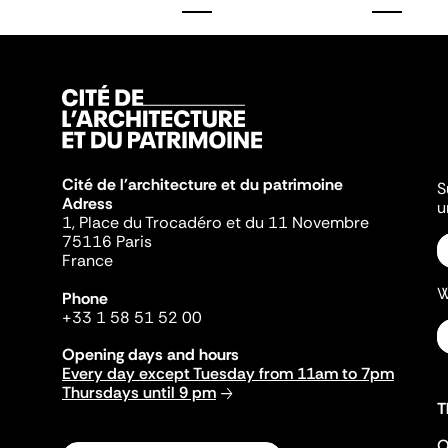
Cité de l'architecture et du patrimoine
S
Adress
u
1, Place du Trocadéro et du 11 Novembre
75116 Paris
France
W
Phone
+33 1 58 51 52 00
Opening days and hours
Every day except Tuesday from 11am to 7pm
Thursdays until 9 pm
T
O