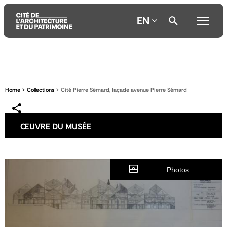
EN
Aller
Aller
Aller
au
au
à
contenu
menu
la
Home
Collections
Cité Pierre Sémard, façade avenue Pierre Sémard
principal
principal
recherche
ŒUVRE DU MUSÉE
Photos