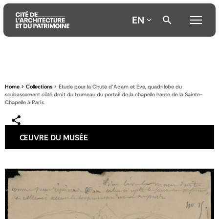
EN
Aller
Aller
Aller
au
au
à
contenu
menu
la
Home
Collections
Etude pour la Chute d'Adam et Eve, quadrilobe du
principal
principal
recherche
soubassement côté droit du trumeau du portail de la chapelle haute de la Sainte-
Chapelle à Paris
ŒUVRE DU MUSÉE