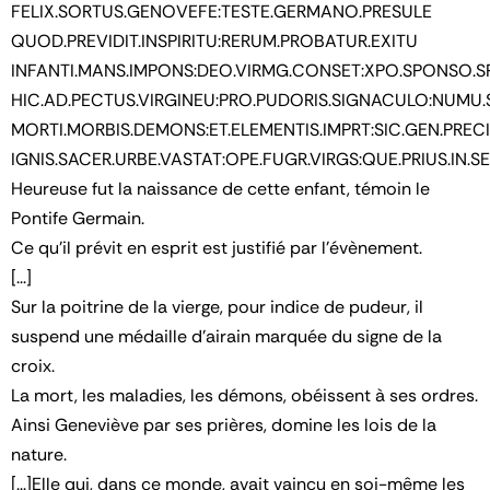
FELIX.SORTUS.GENOVEFE:TESTE.GERMANO.PRESULE
QUOD.PREVIDIT.INSPIRITU:RERUM.PROBATUR.EXITU
INFANTI.MANS.IMPONS:DEO.VIRMG.CONSET:XPO.SPONSO.S
HIC.AD.PECTUS.VIRGINEU:PRO.PUDORIS.SIGNACULO:NUMU.
MORTI.MORBIS.DEMONS:ET.ELEMENTIS.IMPRT:SIC.GEN.PREC
IGNIS.SACER.URBE.VASTAT:OPE.FUGR.VIRGS:QUE.PRIUS.IN.SE
Heureuse fut la naissance de cette enfant, témoin le
Pontife Germain.
Ce qu'il prévit en esprit est justifié par l'évènement.
[...]
Sur la poitrine de la vierge, pour indice de pudeur, il
suspend une médaille d'airain marquée du signe de la
croix.
La mort, les maladies, les démons, obéissent à ses ordres.
Ainsi Geneviève par ses prières, domine les lois de la
nature.
[...]Elle qui, dans ce monde, avait vaincu en soi-même les