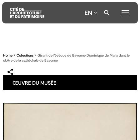
EN
Aller
Aller
Aller
au
au
à
contenu
menu
la
Home
Collections
Gisant de l’évêque de Bayonne Dominique de Manx dans le
principal
principal
recherche
cloître de la cathédrale de Bayonne
ŒUVRE DU MUSÉE