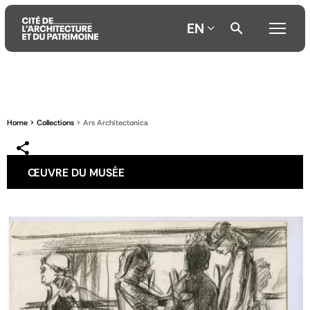
EN
Aller
Aller
Aller
au
au
à
contenu
menu
la
Home
Collections
Ars Architectonica
principal
principal
recherche
ŒUVRE DU MUSÉE