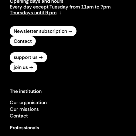
Opening days and hours
Every day except Tuesday from 11am to 7pm
Thursdays until 9 pm
Newsletter subscription
Contact
support us
join us
The institution
Our organisation
Our missions
Contact
Professionals