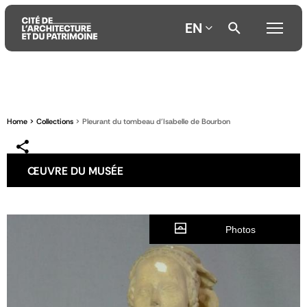
EN
Aller
Aller
Aller
au
au
à
contenu
menu
la
Home
Collections
Pleurant du tombeau d'Isabelle de Bourbon
principal
principal
recherche
ŒUVRE DU MUSÉE
Photos