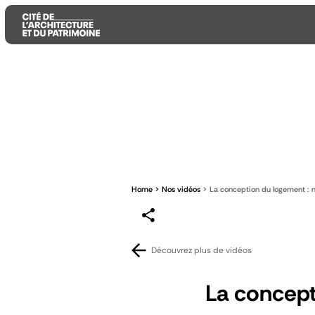
Aller
Aller
Aller
au
au
à
contenu
menu
la
principal
principal
recherche
Home
Nos vidéos
La conception du logement : n
Découvrez plus de vidéos
La concept