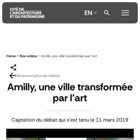
EN
Aller
Aller
Aller
au
au
à
contenu
menu
la
Home
Nos vidéos
Amilly, une ville transformée par l'art
principal
principal
recherche
Découvrez plus de vidéos
Amilly, une ville transformée
par l'art
Captation du débat qui s'est tenu le 11 mars 2019