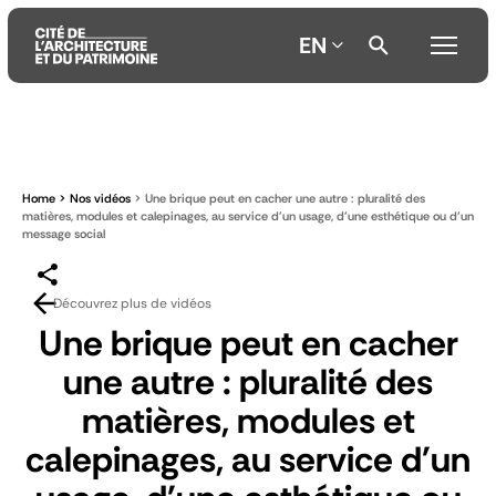
EN
Aller
Aller
Aller
au
au
à
contenu
menu
la
Home
Nos vidéos
Une brique peut en cacher une autre : pluralité des
principal
principal
recherche
matières, modules et calepinages, au service d'un usage, d'une esthétique ou d'un
message social
Découvrez plus de vidéos
Une brique peut en cacher
une autre : pluralité des
matières, modules et
calepinages, au service d'un