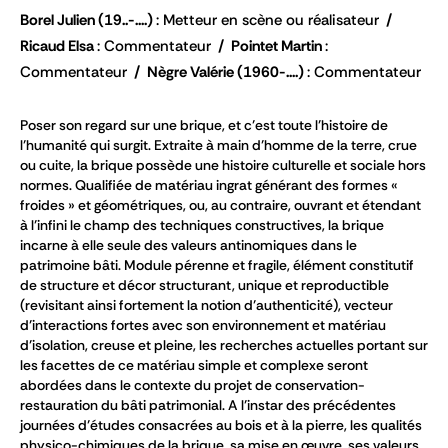
Borel Julien
(19..-....)
Metteur en scène ou réalisateur
Ricaud Elsa
Commentateur
Pointet Martin
Commentateur
Nègre Valérie
(1960-....)
Commentateur
Poser son regard sur une brique, et c’est toute l’histoire de
l’humanité qui surgit. Extraite à main d’homme de la terre, crue
ou cuite, la brique possède une histoire culturelle et sociale hors
normes. Qualifiée de matériau ingrat générant des formes «
froides » et géométriques, ou, au contraire, ouvrant et étendant
à l’infini le champ des techniques constructives, la brique
incarne à elle seule des valeurs antinomiques dans le
patrimoine bâti. Module pérenne et fragile, élément constitutif
de structure et décor structurant, unique et reproductible
(revisitant ainsi fortement la notion d’authenticité), vecteur
d’interactions fortes avec son environnement et matériau
d’isolation, creuse et pleine, les recherches actuelles portant sur
les facettes de ce matériau simple et complexe seront
abordées dans le contexte du projet de conservation-
restauration du bâti patrimonial. A l’instar des précédentes
journées d’études consacrées au bois et à la pierre, les qualités
physico-chimiques de la brique, sa mise en œuvre, ses valeurs