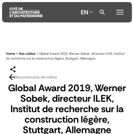
EN
Aller
Aller
Aller
au
au
à
contenu
menu
la
Home
Nos vidéos
Global Award 2019, Werner Sobek, directeur ILEK, Institut
principal
principal
recherche
de recherche sur la construction légère, Stuttgart, Allemagne
Découvrez plus de vidéos
Global Award 2019, Werner
Sobek, directeur ILEK,
Institut de recherche sur la
construction légère,
Stuttgart, Allemagne