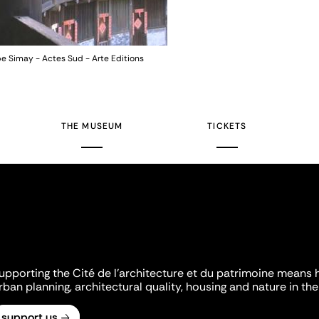
pe Simay - Actes Sud - Arte Editions
THE MUSEUM
TICKETS
upporting the Cité de l'architecture et du patrimoine means 
rban planning, architectural quality, housing and nature in the 
support us