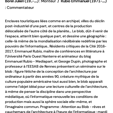
Borel Julien
(19..-....)
Monteur
Rubio Emmanuel
(1971-....)
Commentateur
Enclaves touristiques liées comme en archipel, villes du déclin
post-industriel d’une part, et centres de la production
délocalisée de l’autre côté de la planète… Le blob, dût-il venir de
l’espace, atterrit bien quelque part, et dessine une géographie :
celle-là même de la mondialisation néolibérale redéfinie par les
pouvoirs de l’informatique.. Résidents critiques de la Cité 2016-
2017, Emmanuel Rubio, maître de conférences en littérature à
l’Université Paris Ouest Nanterre et animateur du blog
Emmanuel Rubio - Mediapart, et George Dupin, photographe et
professeur à l’EESAB de Rennes présentent un séminaire sur le
blob : figure fétiche de la conception de l’architecture par
ordinateur à partir des années 90, créature mythique de la
culture populaire américaine tout aussi bien, le blob apparaît
comme l’objet idéal pour une lecture culturelle de l’architecture,
à même de penser la discipline dans une perspective
médiatique, où l’informatique renouvelle les conditions de
production mais aussi la sphère sociale elle-même, et
l’imaginaire commun. Programme : Attention au Blob - rêves et
cauchemars de l'architecture à l'heure de l'informatique : mardi