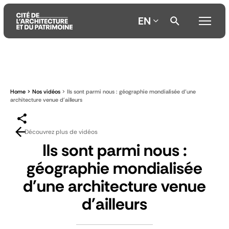
EN
Aller
Aller
Aller
au
au
à
contenu
menu
la
Home
Nos vidéos
Ils sont parmi nous : géographie mondialisée d'une
principal
principal
recherche
architecture venue d'ailleurs
Découvrez plus de vidéos
Ils sont parmi nous :
géographie mondialisée
d'une architecture venue
d'ailleurs