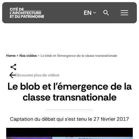
EN
Aller
Aller
Aller
au
au
à
contenu
menu
la
Home
Nos vidéos
Le blob et l'émergence de la classe transnationale
principal
principal
recherche
Découvrez plus de vidéos
Le blob et l'émergence de la
classe transnationale
Captation du débat qui s'est tenu le 27 février 2017