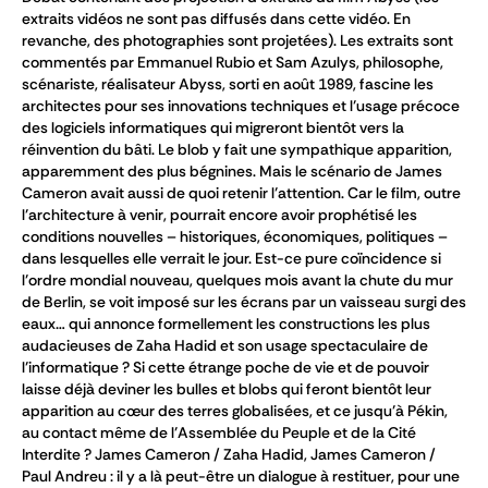
extraits vidéos ne sont pas diffusés dans cette vidéo. En
revanche, des photographies sont projetées). Les extraits sont
commentés par Emmanuel Rubio et Sam Azulys, philosophe,
scénariste, réalisateur Abyss, sorti en août 1989, fascine les
architectes pour ses innovations techniques et l’usage précoce
des logiciels informatiques qui migreront bientôt vers la
réinvention du bâti. Le blob y fait une sympathique apparition,
apparemment des plus bégnines. Mais le scénario de James
Cameron avait aussi de quoi retenir l’attention. Car le film, outre
l’architecture à venir, pourrait encore avoir prophétisé les
conditions nouvelles – historiques, économiques, politiques –
dans lesquelles elle verrait le jour. Est-ce pure coïncidence si
l’ordre mondial nouveau, quelques mois avant la chute du mur
de Berlin, se voit imposé sur les écrans par un vaisseau surgi des
eaux… qui annonce formellement les constructions les plus
audacieuses de Zaha Hadid et son usage spectaculaire de
l’informatique ? Si cette étrange poche de vie et de pouvoir
laisse déjà deviner les bulles et blobs qui feront bientôt leur
apparition au cœur des terres globalisées, et ce jusqu’à Pékin,
au contact même de l’Assemblée du Peuple et de la Cité
Interdite ? James Cameron / Zaha Hadid, James Cameron /
Paul Andreu : il y a là peut-être un dialogue à restituer, pour une