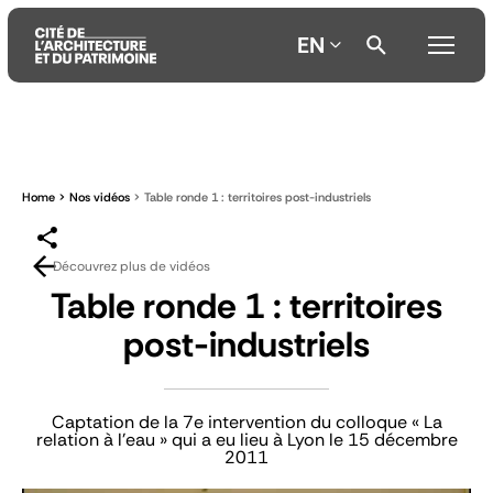
EN
Aller
Aller
Aller
au
au
à
contenu
menu
la
Home
Nos vidéos
Table ronde 1 : territoires post-industriels
principal
principal
recherche
Découvrez plus de vidéos
Table ronde 1 : territoires
post-industriels
Captation de la 7e intervention du colloque « La
relation à l'eau » qui a eu lieu à Lyon le 15 décembre
2011