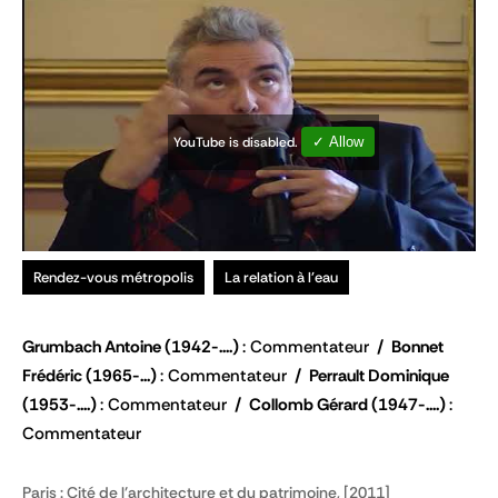
YouTube is disabled.
✓ Allow
Rendez-vous métropolis
La relation à l'eau
Grumbach Antoine
(1942-....)
Commentateur
Bonnet
Frédéric
(1965-...)
Commentateur
Perrault Dominique
(1953-....)
Commentateur
Collomb Gérard
(1947-....)
Commentateur
Paris : Cité de l'architecture et du patrimoine, [2011]