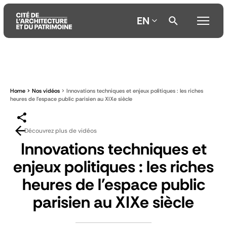
EN
Aller
Aller
Aller
au
au
à
contenu
menu
la
Home
Nos vidéos
Innovations techniques et enjeux politiques : les riches
principal
principal
recherche
heures de l'espace public parisien au XIXe siècle
Découvrez plus de vidéos
Innovations techniques et
enjeux politiques : les riches
heures de l'espace public
parisien au XIXe siècle