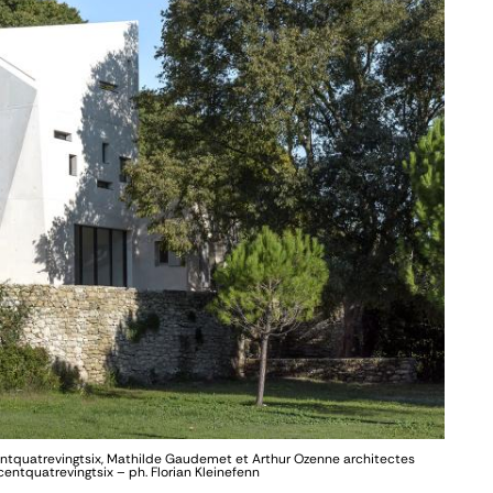
ufcentquatrevingtsix, Mathilde Gaudemet et Arthur Ozenne architectes
entquatrevingtsix – ph. Florian Kleinefenn