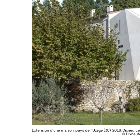
Extension d’une maison, pays de l’Uzège (30), 2016, Dixne
© Dixneufc