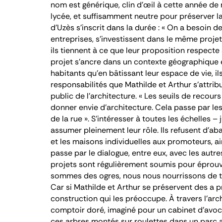
nom est générique, clin d’œil à cette année de
lycée, et suffisamment neutre pour préserver la 
d’Uzès s’inscrit dans la durée : « On a besoin d
entreprises, s’investissent dans le même projet
ils tiennent à ce que leur proposition respecte
projet s’ancre dans un contexte géographique e
habitants qu’en bâtissant leur espace de vie, ils
responsabilités que Mathilde et Arthur s’attribu
public de l’architecture. « Les seuils de recours 
donner envie d’architecture. Cela passe par le
de la rue ». S’intéresser à toutes les échelles 
assumer pleinement leur rôle. Ils refusent d’a
et les maisons individuelles aux promoteurs, 
passe par le dialogue, entre eux, avec les autre
projets sont régulièrement soumis pour éprouve
sommes des ogres, nous nous nourrissons de to
Car si Mathilde et Arthur se préservent des
a p
construction qui les préoccupe. À travers l’arc
comptoir doré, imaginé pour un cabinet d’avoca
ces arbres montés sur roulettes dans un parc 