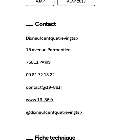
AJAP
AJAP 2018
Contact
Dixneufcentquatrevingtsix
15 avenue Parmentier
75011 PARIS
09 81 72 18 22
contact@19-86.fr
www.19-86.fr
@dixneufcentquatrevingtsix
Fiche technique