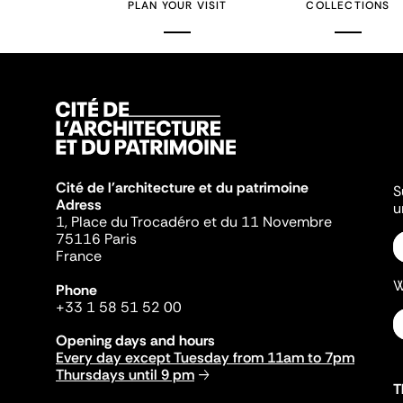
PLAN YOUR VISIT
COLLECTIONS
Cité de l'architecture et du patrimoine
S
Adress
u
1, Place du Trocadéro et du 11 Novembre
75116 Paris
France
W
Phone
+33 1 58 51 52 00
Opening days and hours
Every day except Tuesday from 11am to 7pm
Thursdays until 9 pm
T