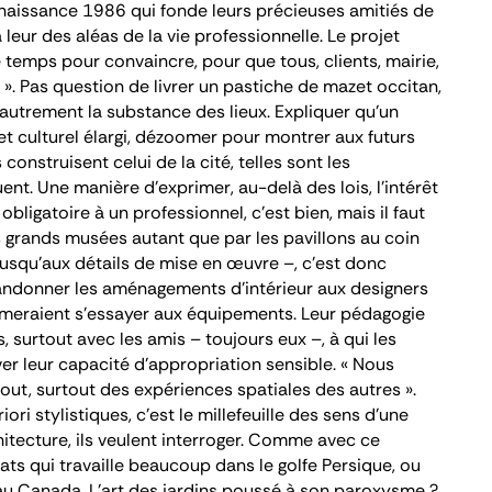
 naissance 1986 qui fonde leurs précieuses amitiés de
leur des aléas de la vie professionnelle. Le projet
e temps pour convaincre, pour que tous, clients, mairie,
 ». Pas question de livrer un pastiche de mazet occitan,
 autrement la substance des lieux. Expliquer qu’un
t culturel élargi, dézoomer pour montrer aux futurs
 construisent celui de la cité, telles sont les
ent. Une manière d’exprimer, au-delà des lois, l’intérêt
obligatoire à un professionnel, c’est bien, mais il faut
s grands musées autant que par les pavillons au coin
– jusqu’aux détails de mise en œuvre –, c’est donc
bandonner les aménagements d’intérieur aux designers
aimeraient s’essayer aux équipements. Leur pédagogie
s, surtout avec les amis – toujours eux –, à qui les
r leur capacité d’appropriation sensible. « Nous
ut, surtout des expériences spatiales des autres ».
riori
stylistiques, c’est le millefeuille des sens d’une
hitecture, ils veulent interroger. Comme avec ce
ts qui travaille beaucoup dans le golfe Persique, ou
au Canada. L’art des jardins poussé à son paroxysme ?