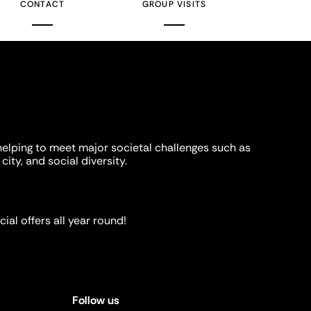
CONTACT
GROUP VISITS
helping to meet major societal challenges such as
city, and social diversity.
ial offers all year round!
Follow us