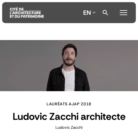
EN
Aller
Aller
Aller
au
au
à
contenu
menu
la
principal
principal
recherche
LAURÉATS AJAP 2018
Ludovic Zacchi architecte
Ludovic Zacchi