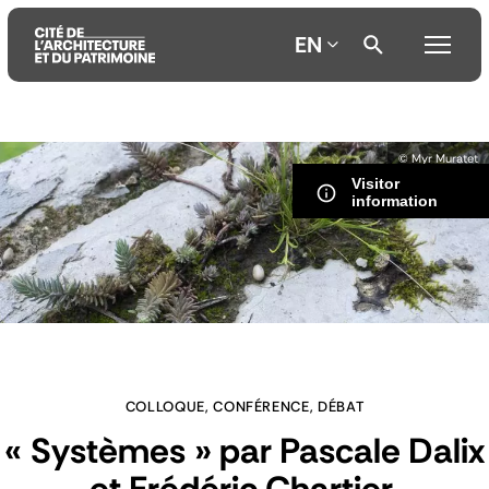
EN
Aller
Aller
Aller
© Myr Muratet
au
au
à
Visitor
contenu
menu
la
information
principal
principal
recherche
COLLOQUE, CONFÉRENCE, DÉBAT
« Systèmes » par Pascale Dalix