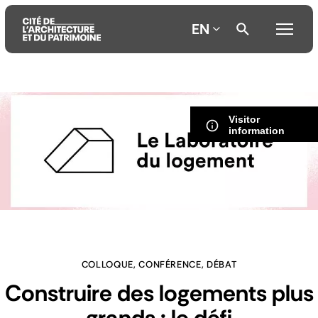
EN
Aller
Aller
Aller
au
au
à
Visitor
contenu
menu
la
information
principal
principal
recherche
COLLOQUE, CONFÉRENCE, DÉBAT
Construire des logements plus