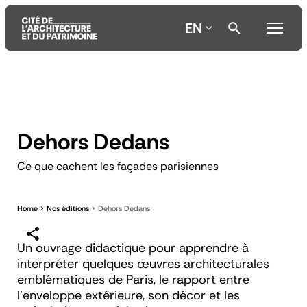
EN
Aller
Aller
Aller
au
au
à
contenu
menu
la
principal
principal
recherche
Dehors Dedans
Ce que cachent les façades parisiennes
Home
Nos éditions
Dehors Dedans
Un ouvrage didactique pour apprendre à
interpréter quelques œuvres architecturales
emblématiques de Paris, le rapport entre
l’enveloppe extérieure, son décor et les