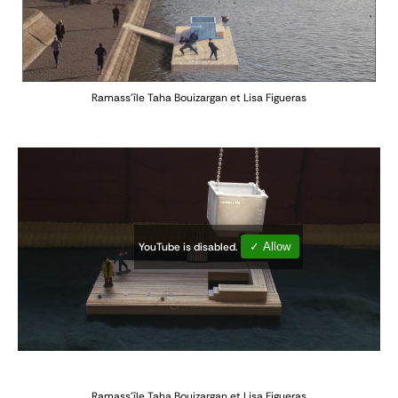
Ramass'île
Taha Bouizargan et Lisa Figueras
YouTube is disabled.
✓ Allow
Ramass'île
Taha Bouizargan et Lisa Figueras