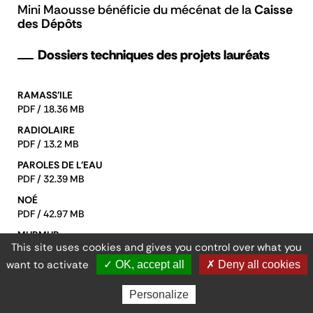
Mini Maousse bénéficie du mécénat de la
Caisse
des Dépôts
Dossiers techniques des projets lauréats
RAMASS'ILE
PDF / 18.36 MB
RADIOLAIRE
PDF / 13.2 MB
PAROLES DE L'EAU
PDF / 32.39 MB
NOÉ
PDF / 42.97 MB
MURMUR
This site uses cookies and gives you control over what you
PDF / 9.43 MB
want to activate
✓ OK, accept all
✗ Deny all cookies
MANCHESTER SHIP CANAL
PDF / 13.45 MB
Personalize