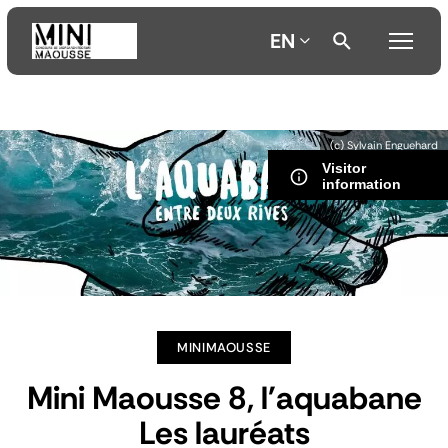
EN
Aller
Aller
Aller
(c) Sylvain Enguehard
au
au
à
Visitor
contenu
menu
la
information
principal
principal
recherche
MINIMAOUSSE
Mini Maousse 8, l'aquabane
Les lauréats