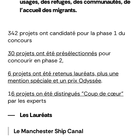
usages, des refuges, des communautés, de
l’accueil des migrants.
342 projets ont candidaté pour la phase 1 du
concours
30 projets ont été présélectionnés
pour
concourir en phase 2,
6 projets ont été retenus
lauréats, plus une
mention spéciale et un prix Odyssée
.
1
6 projets on été distingués
"Coup de cœur"
par les experts
Les Lauréats
Le Manchester Ship Canal