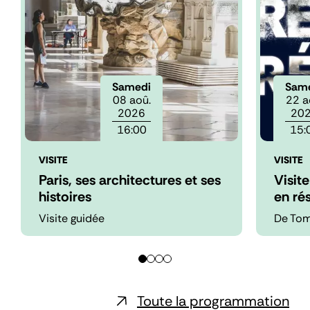
Samedi
Sam
08 aoû.
22 a
2026
20
16:00
15:
VISITE
VISITE
Paris, ses architectures et ses
Visit
histoires
en ré
Visite guidée
De To
Toute la programmation