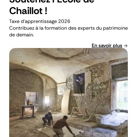
Chaillot !
Descriptif
Taxe d'apprentissage 2026
court
Contribuez à la formation des experts du patrimoine
de demain.
En savoir plus
Visuel
en
page
d’accueil