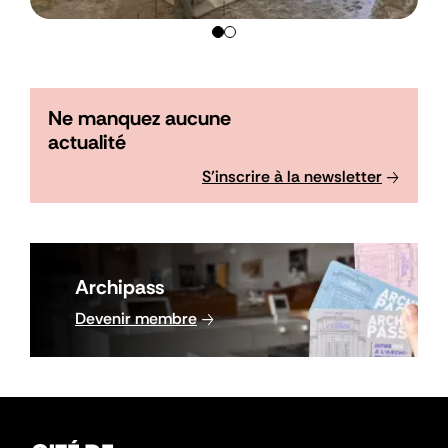
Ne manquez aucune
actualité
S’inscrire à la newsletter
Image
Bloc
Archipass
Archipass
Lien
Devenir membre