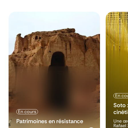
En co
Soto 
cinét
En cours
Patrimoines en résistance
Une œu
Rafael 