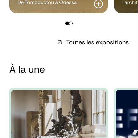
De Tombouctou à Odessa
l'archi
Toutes les expositions
À la une