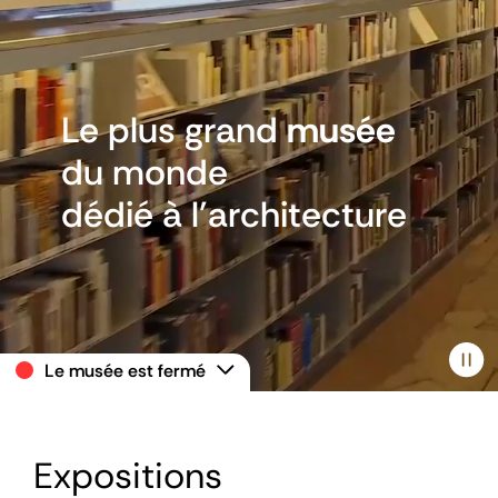
Le plus grand
musée
du monde
dédié à
l’architecture
Le musée est fermé
Paus
Expositions