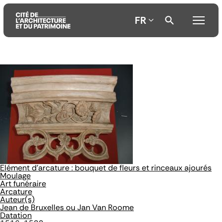
FR
Aller
Aller
Aller
au
au
à
contenu
menu
la
principal
principal
recherche
Elément d'arcature : bouquet de fleurs et rinceaux ajourés
Moulage
Art funéraire
Arcature
Auteur(s)
Jean de Bruxelles ou Jan Van Roome
Datation