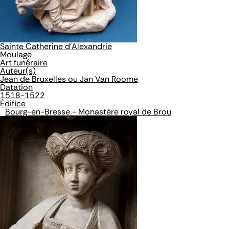
Sainte Catherine d'Alexandrie
Moulage
Art funéraire
Auteur(s)
Jean de Bruxelles ou Jan Van Roome
Datation
1518-1522
Édifice
Bourg-en-Bresse - Monastère royal de Brou