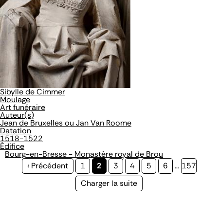
Sibylle de Cimmer
Moulage
Art funéraire
Auteur(s)
Jean de Bruxelles ou Jan Van Roome
Datation
1518-1522
Édifice
Bourg-en-Bresse - Monastère royal de Brou
Page
‹ Précédent
Page
1
Page
2
Page
3
Page
4
Page
5
Page
6
…
Page
157
précédente
courante
Page
Charger la suite
suivante