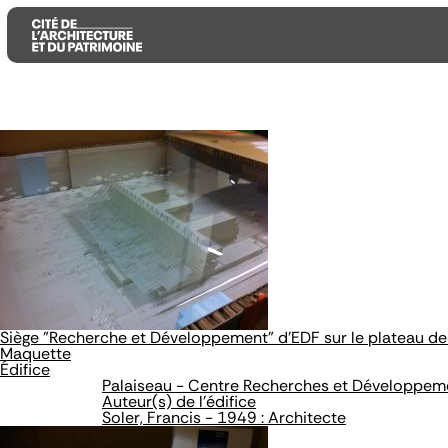
Aller
Aller
Aller
au
au
à
contenu
menu
la
principal
principal
recherche
Siège "Recherche et Développement" d'EDF sur le plateau de
Maquette
Édifice
Palaiseau - Centre Recherches et Développem
Auteur(s) de l'édifice
Soler, Francis - 1949 : Architecte