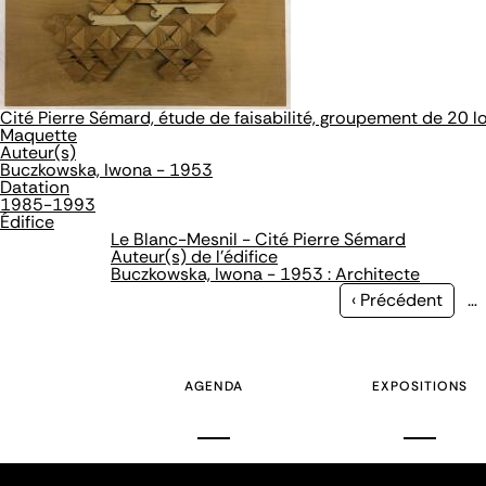
Cité Pierre Sémard, étude de faisabilité, groupement de 20 
Maquette
Auteur(s)
Buczkowska, Iwona - 1953
Datation
1985-1993
Édifice
Le Blanc-Mesnil - Cité Pierre Sémard
Auteur(s) de l'édifice
Buczkowska, Iwona - 1953 : Architecte
Page
‹ Précédent
…
précédente
AGENDA
EXPOSITIONS