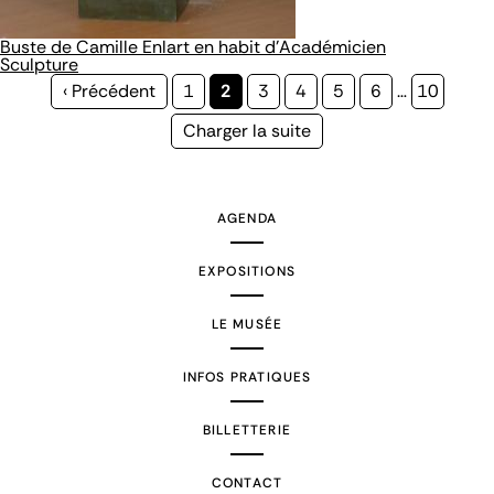
Buste de Camille Enlart en habit d'Académicien
Sculpture
Page
‹ Précédent
Page
1
Page
2
Page
3
Page
4
Page
5
Page
6
…
Page
10
précédente
courante
Page
Charger la suite
suivante
AGENDA
EXPOSITIONS
LE MUSÉE
INFOS PRATIQUES
BILLETTERIE
CONTACT