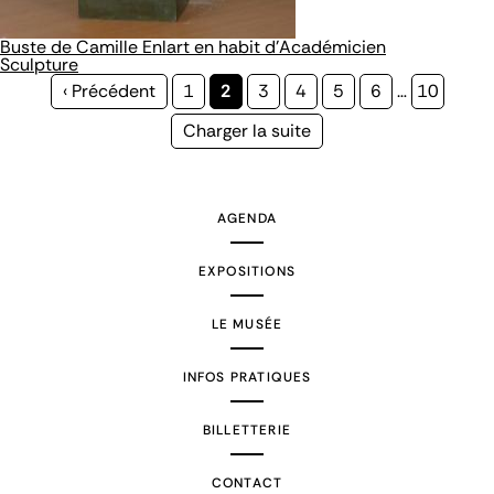
Buste de Camille Enlart en habit d'Académicien
Sculpture
Page
‹ Précédent
Page
1
Page
2
Page
3
Page
4
Page
5
Page
6
…
Page
10
précédente
courante
Page
Charger la suite
suivante
AGENDA
EXPOSITIONS
LE MUSÉE
INFOS PRATIQUES
BILLETTERIE
CONTACT