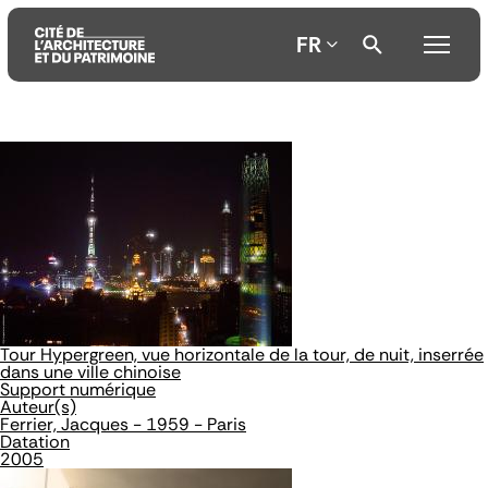
FR
Aller
Aller
Aller
au
au
à
contenu
menu
la
principal
principal
recherche
Tour Hypergreen, vue horizontale de la tour, de nuit, inserrée
dans une ville chinoise
Support numérique
Auteur(s)
Ferrier, Jacques - 1959 - Paris
Datation
2005