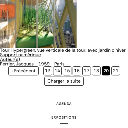
Tour Hypergreen, vue verticale de la tour, avec jardin d'hiver
Support numérique
Auteur(s)
Ferrier, Jacques - 1959 - Paris
Page
‹ Précédent
…
Page
13
Page
14
Page
15
Page
16
Page
17
Page
18
Page
20
Page
21
précédente
courante
Page
Charger la suite
suivante
AGENDA
EXPOSITIONS