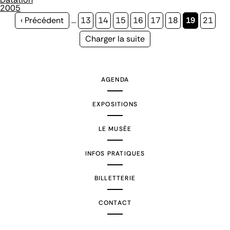
2005
Page
‹ Précédent
…
Page
13
Page
14
Page
15
Page
16
Page
17
Page
18
Page
19
Page
21
précédente
courante
Page
Charger la suite
suivante
AGENDA
EXPOSITIONS
LE MUSÉE
INFOS PRATIQUES
BILLETTERIE
CONTACT