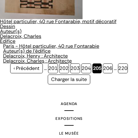
Hôtel particulier, 40 rue Fontarabie, motif décoratif
Dessin
Auteur(s)
Delacroix, Charles
Édifice
Paris - Hôtel particulier, 40 rue Fontarabie
Auteur(s) de l'édifice
Delacroix, Henry : Architecte
Delacroix, Charles : Architecte
Page
‹ Précédent
…
Page
201
Page
202
Page
203
Page
204
Page
205
Page
206
…
Page
220
précédente
courante
Page
Charger la suite
suivante
AGENDA
EXPOSITIONS
LE MUSÉE