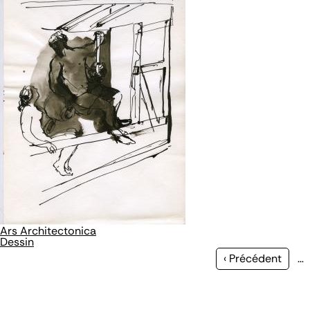
Ars Architectonica
Dessin
Page
‹ Précédent
…
précédente