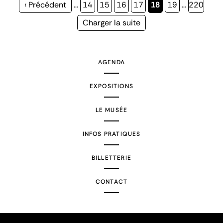
Page
‹ Précédent
…
Page
14
Page
15
Page
16
Page
17
Page
18
Page
19
…
Page
220
précédente
courante
Page
Charger la suite
suivante
AGENDA
EXPOSITIONS
LE MUSÉE
INFOS PRATIQUES
BILLETTERIE
CONTACT