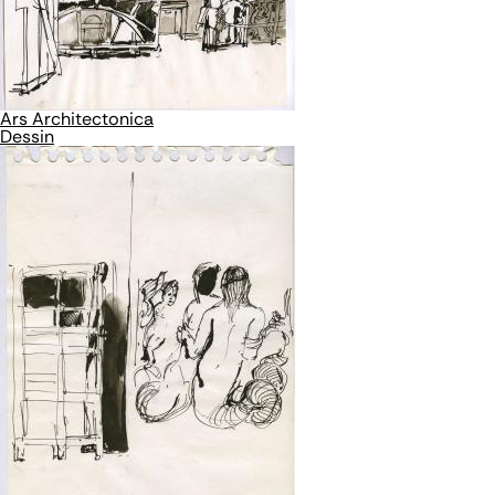
Ars Architectonica
Dessin