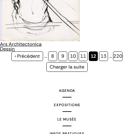
Ars Architectonica
Dessin
Page
‹ Précédent
…
Page
8
Page
9
Page
10
Page
11
Page
12
Page
13
…
Page
220
précédente
courante
Page
Charger la suite
suivante
AGENDA
EXPOSITIONS
LE MUSÉE
INFOS PRATIQUES