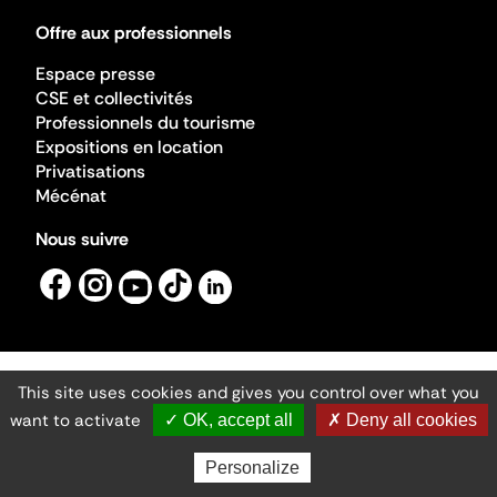
Offre aux professionnels
Espace presse
CSE et collectivités
Professionnels du tourisme
Expositions en location
Privatisations
Mécénat
Nous suivre
This site uses cookies and gives you control over what you
Mentions légales
Gestion des cookies
want to activate
✓ OK, accept all
✗ Deny all cookies
Accessibilité numérique
Ministère de la Culture ©2026
- Cité de l'architecture et du patrimoine
Personalize