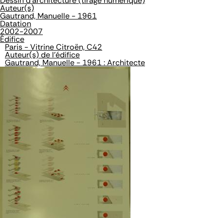
Dessin d'architecture (tirage numérique)
Auteur(s)
Gautrand, Manuelle - 1961
Datation
2002-2007
Édifice
Paris - Vitrine Citroën, C42
Auteur(s) de l'édifice
Gautrand, Manuelle - 1961 : Architecte