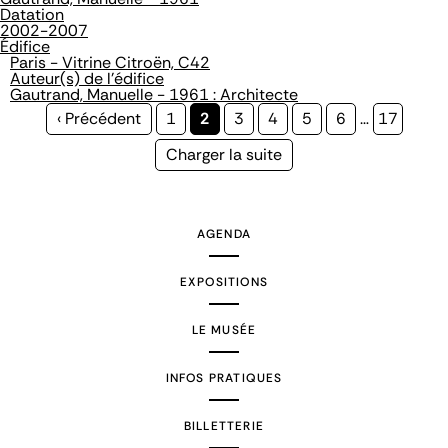
Datation
2002-2007
Édifice
Paris - Vitrine Citroën, C42
Auteur(s) de l'édifice
Gautrand, Manuelle - 1961 : Architecte
Page
‹ Précédent
Page
1
Page
2
Page
3
Page
4
Page
5
Page
6
…
Page
17
précédente
courante
Page
Charger la suite
suivante
AGENDA
EXPOSITIONS
LE MUSÉE
INFOS PRATIQUES
BILLETTERIE