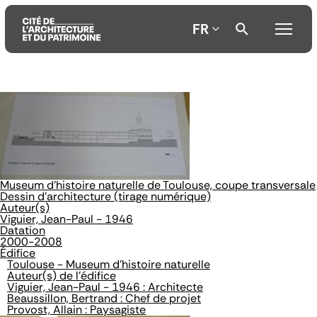
FR
Aller
Aller
Aller
au
au
à
contenu
menu
la
principal
principal
recherche
Museum d'histoire naturelle de Toulouse, coupe transversale
Dessin d'architecture (tirage numérique)
Auteur(s)
Viguier, Jean-Paul - 1946
Datation
2000-2008
Édifice
Toulouse - Museum d'histoire naturelle
Auteur(s) de l'édifice
Viguier, Jean-Paul - 1946 : Architecte
Beaussillon, Bertrand : Chef de projet
Provost, Allain : Paysagiste