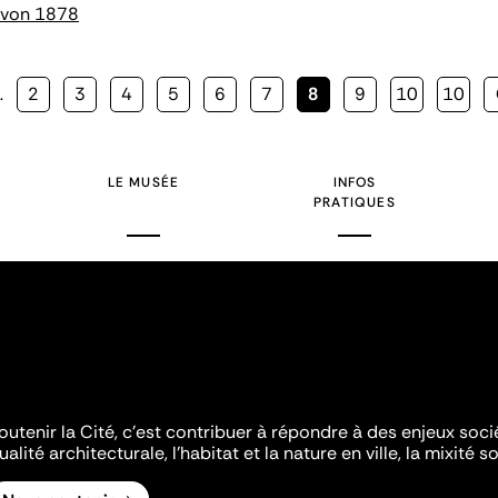
g von 1878
…
Page
2
Page
3
Page
4
Page
5
Page
6
Page
7
Page
8
Page
9
Page
10
Page
10
courante
LE MUSÉE
INFOS
PRATIQUES
outenir la Cité, c'est contribuer à répondre à des enjeux soc
ualité architecturale, l'habitat et la nature en ville, la mixité so