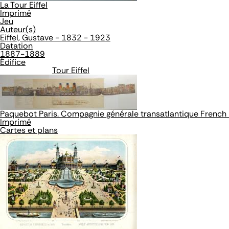
La Tour Eiffel
Imprimé
Jeu
Auteur(s)
Eiffel, Gustave - 1832 - 1923
Datation
1887-1889
Édifice
Tour Eiffel
Paquebot Paris. Compagnie générale transatlantique French L
Imprimé
Cartes et plans