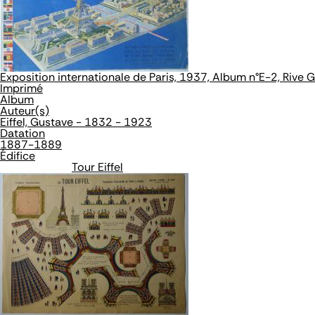
Exposition internationale de Paris, 1937, Album n°E-2, Rive G
Imprimé
Album
Auteur(s)
Eiffel, Gustave - 1832 - 1923
Datation
1887-1889
Édifice
Tour Eiffel