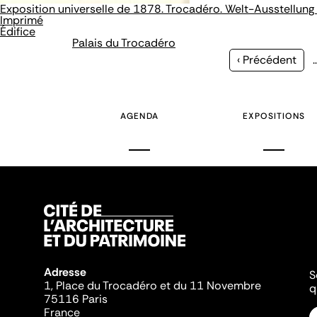
Exposition universelle de 1878. Trocadéro. Welt-Ausstellun
Imprimé
Édifice
Palais du Trocadéro
Page
‹ Précédent
précédente
AGENDA
EXPOSITIONS
Adresse
S
1, Place du Trocadéro et du 11 Novembre
q
75116 Paris
France