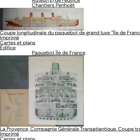
Auteur(s) de l'édifice
Chantiers Penhoët
Coupe longitudinale du paquebot de grand luxe "Île de Fran
Imprimé
Cartes et plans
Édifice
Paquebot Île de France
La Provence, Compagnie Générale Transatlantique. Coupe tr
Imprimé
Cartes et plans