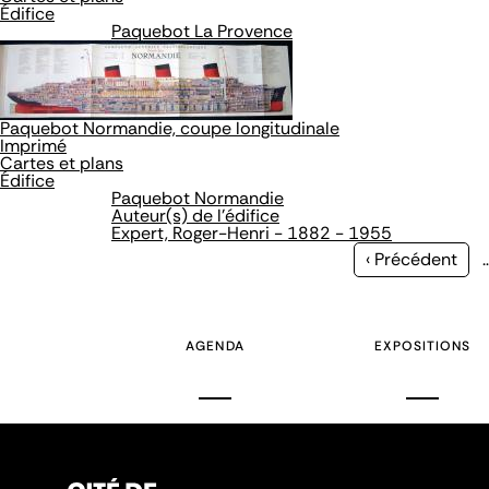
Édifice
Paquebot La Provence
Paquebot Normandie, coupe longitudinale
Imprimé
Cartes et plans
Édifice
Paquebot Normandie
Auteur(s) de l'édifice
Expert, Roger-Henri - 1882 - 1955
Page
‹ Précédent
précédente
AGENDA
EXPOSITIONS