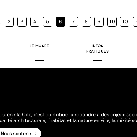
…
Page
2
Page
3
Page
4
Page
5
Page
6
Page
7
Page
8
Page
9
Page
10
Page
10
courante
LE MUSÉE
INFOS
PRATIQUES
outenir la Cité, c'est contribuer à répondre à des enjeux soc
ualité architecturale, l'habitat et la nature en ville, la mixité so
Nous soutenir