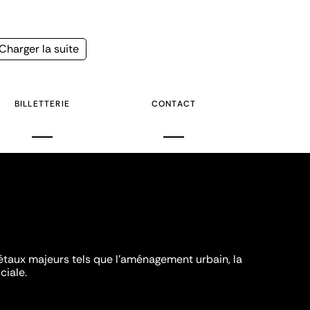
Page
Charger la suite
suivante
BILLETTERIE
CONTACT
iétaux majeurs tels que l'aménagement urbain, la
ciale.