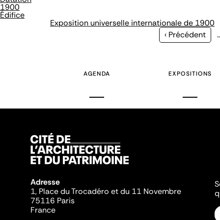
1900
Édifice
Exposition universelle internationale de 1900
Page
‹ Précédent
précédente
AGENDA
EXPOSITIONS
Adresse
S
1, Place du Trocadéro et du 11 Novembre
q
75116 Paris
France