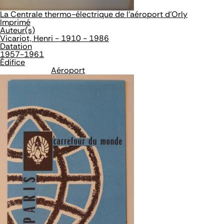
La Centrale thermo-électrique de l'aéroport d'Orly
Imprimé
Auteur(s)
Vicariot, Henri - 1910 - 1986
Datation
1957-1961
Édifice
Aéroport