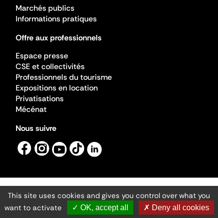
Marchés publics
Informations pratiques
Offre aux professionnels
Espace presse
CSE et collectivités
Professionnels du tourisme
Expositions en location
Privatisations
Mécénat
Nous suivre
This site uses cookies and gives you control over what you
Mentions légales
Gestion des cookies
want to activate
✓ OK, accept all
✗ Deny all cookies
Accessibilité numérique
Ministère de la Culture ©2026