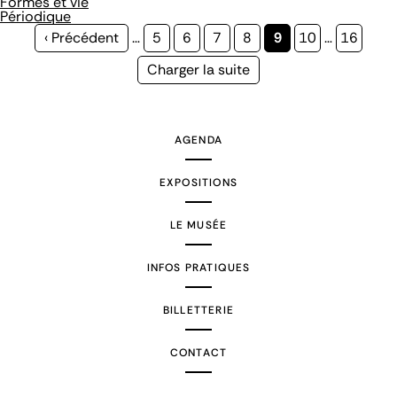
Formes et vie
Périodique
Page
‹ Précédent
…
Page
5
Page
6
Page
7
Page
8
Page
9
Page
10
…
Page
16
précédente
courante
Page
Charger la suite
suivante
AGENDA
EXPOSITIONS
LE MUSÉE
INFOS PRATIQUES
BILLETTERIE
CONTACT