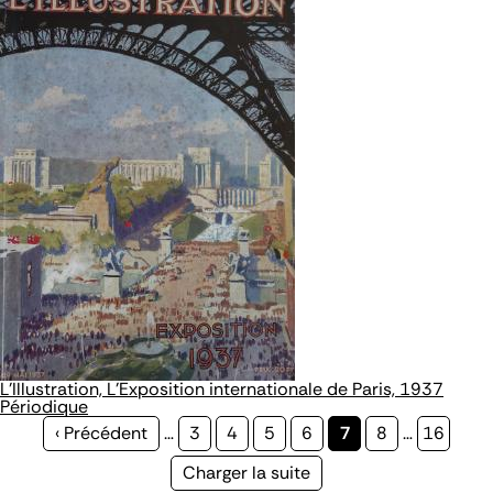
L’Illustration, L'Exposition internationale de Paris, 1937
Périodique
Page
‹ Précédent
…
Page
3
Page
4
Page
5
Page
6
Page
7
Page
8
…
Page
16
précédente
courante
Page
Charger la suite