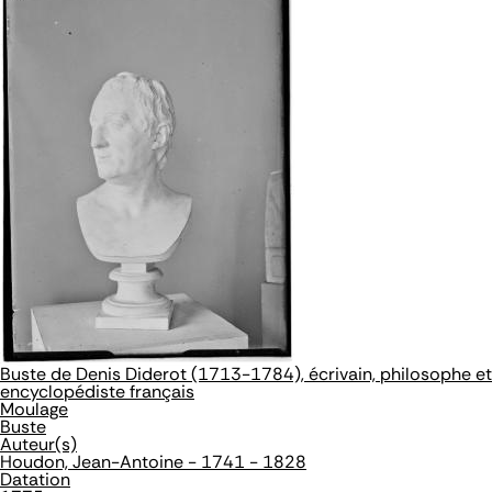
Buste de Denis Diderot (1713-1784), écrivain, philosophe et
encyclopédiste français
Moulage
Buste
Auteur(s)
Houdon, Jean-Antoine - 1741 - 1828
Datation