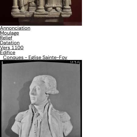
Annonciation
Moulage
Relief
Datation
Vers 1100
Édifice
Conques - Eglise Sainte-Foy