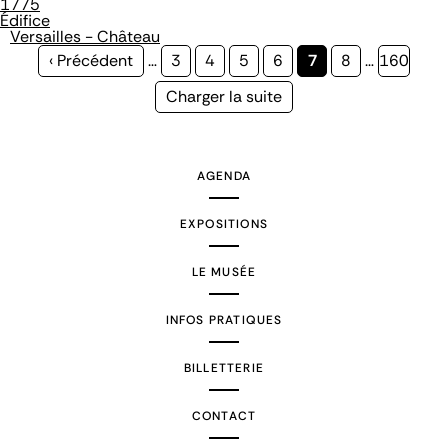
1775
Édifice
Versailles - Château
Page
‹ Précédent
…
Page
3
Page
4
Page
5
Page
6
Page
7
Page
8
…
Page
160
précédente
courante
Page
Charger la suite
suivante
AGENDA
EXPOSITIONS
LE MUSÉE
INFOS PRATIQUES
BILLETTERIE
CONTACT