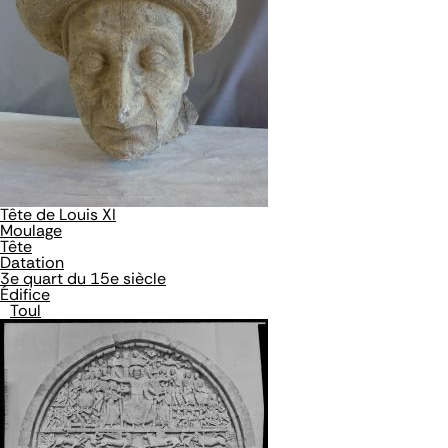
Tête de Louis XI
Moulage
Tête
Datation
3e quart du 15e siècle
Édifice
Toul