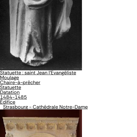
Statuette : saint Jean l'Evangéliste
Moulage
Chaire-à-prêcher
Statuette
Datation
1484-1485
Édifice
Strasbourg - Cathédrale Notre-Dame