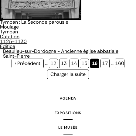
Tympan : La Seconde parousie
Moulage
Tympan
Datation
1125-1130
Édifice
Beaulieu-sur-Dordogne - Ancienne église abbatiale
Saint-Pierre
Page
‹ Précédent
…
Page
12
Page
13
Page
14
Page
15
Page
16
Page
17
…
Page
160
précédente
courante
Page
Charger la suite
suivante
AGENDA
EXPOSITIONS
LE MUSÉE