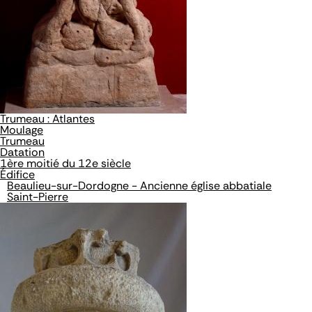
Trumeau : Atlantes
Moulage
Trumeau
Datation
1ère moitié du 12e siècle
Édifice
Beaulieu-sur-Dordogne - Ancienne église abbatiale
Saint-Pierre