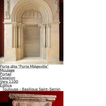
Porte dite "Porte Miégeville"
Moulage
Portail
Datation
Vers 1100
Édifice
Toulouse - Basilique Saint-Sernin