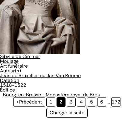
Sibylle de Cimmer
Moulage
Art funéraire
Auteur(s)
Jean de Bruxelles ou Jan Van Roome
Datation
1518-1522
Édifice
Bourg-en-Bresse - Monastère royal de Brou
Page
‹ Précédent
Page
1
Page
2
Page
3
Page
4
Page
5
Page
6
…
Page
172
précédente
courante
Page
Charger la suite
suivante