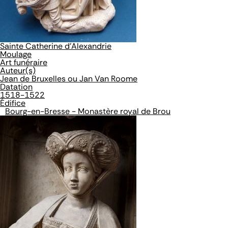
Sainte Catherine d'Alexandrie
Moulage
Art funéraire
Auteur(s)
Jean de Bruxelles ou Jan Van Roome
Datation
1518-1522
Édifice
Bourg-en-Bresse - Monastère royal de Brou