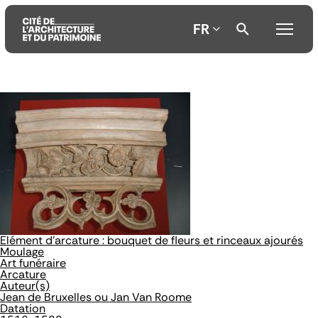
FR
Aller
Aller
Aller
au
au
à
contenu
menu
la
principal
principal
recherche
Elément d'arcature : bouquet de fleurs et rinceaux ajourés
Moulage
Art funéraire
Arcature
Auteur(s)
Jean de Bruxelles ou Jan Van Roome
Datation